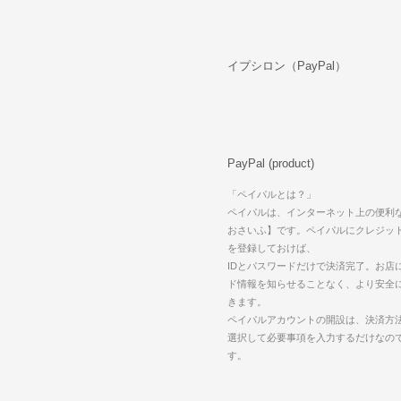
イプシロン（PayPal）
PayPal (product)
「ペイパルとは？」
ペイパルは、インターネット上の便利
おさいふ】です。ペイパルにクレジッ
を登録しておけば、
IDとパスワードだけで決済完了。お店
ド情報を知らせることなく、より安全
きます。
ペイパルアカウントの開設は、決済方法で
選択して必要事項を入力するだけなの
す。