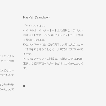
PayPal（Sandbox）
「ペイパルとは？」
ペイパルは、インターネット上の便利な【デジタル
おさいふ】です。ペイパルにクレジットカード情報
を登録しておけば、
IDとパスワードだけで決済完了。お店に大切なカー
ド情報を知らせることなく、より安全に支払いがで
きます。
な【デジタル
ペイパルアカウントの開設は、決済方法でPayPalを
トカード情報
選択して必要事項を入力するだけなのでかんたんで
す。
に大切なカー
に支払いがで
PayPalを
a
でかんたんで