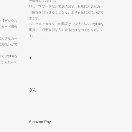
を登録しておけば、
IDとパスワードだけで決済完了。お店に大切なカー
ド情報を知らせることなく、より安全に支払いがで
きます。
な【デジタル
ペイパルアカウントの開設は、決済方法でPayPalを
トカード情報
選択して必要事項を入力するだけなのでかんたんで
す。
に大切なカー
に支払いがで
PayPalを
a
でかんたんで
ぎん
Amazon Pay