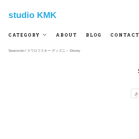
studio KMK
CATEGORY
ABOUT
BLOG
CONTAC
Swarovski / スワロフスキー ディズニ－ Disney