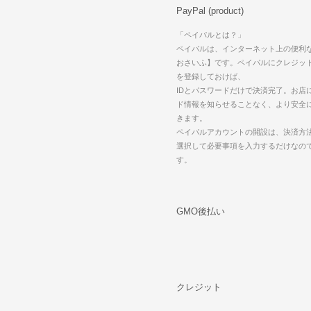
PayPal (product)
「ペイパルとは？」
ペイパルは、インターネット上の便利
おさいふ】です。ペイパルにクレジッ
を登録しておけば、
IDとパスワードだけで決済完了。お店
ド情報を知らせることなく、より安全
きます。
ペイパルアカウントの開設は、決済方法で
選択して必要事項を入力するだけなの
す。
GMO後払い
クレジット