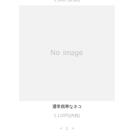
通常税率なネコ
1,110円(内税)
<
1
>